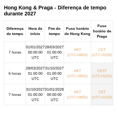
Hong Kong & Praga - Diferença de tempo
durante 2027
Fuso
Diferença
Hora de
Fim do
Fuso horário
horário de
de tempo
início
tempo
de Hong Kong
Praga
01/01/2027
28/03/2027
HKT
CET
7 horas
00:00:00
01:00:00
(UTC+0800)
(UTC+0100)
UTC
UTC
28/03/2027
31/10/2027
HKT
CEST
6 horas
01:00:00
01:00:00
(UTC+0800)
(UTC+0200)
UTC
UTC
31/10/2027
01/01/2028
HKT
CET
7 horas
01:00:00
00:00:00
(UTC+0800)
(UTC+0100)
UTC
UTC