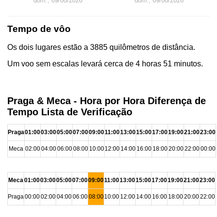
dom., 09/08/2026
dom., 09/08/2026
Tempo de vôo
Os dois lugares estão a 3885 quilômetros de distância.
Um voo sem escalas levará cerca de 4 horas 51 minutos.
Praga & Meca - Hora por Hora Diferença de
Tempo Lista de Verificação
Praga
01:00
03:00
05:00
07:00
09:00
11:00
13:00
15:00
17:00
19:00
21:00
23:00
Meca
02:00
04:00
06:00
08:00
10:00
12:00
14:00
16:00
18:00
20:00
22:00
00:00
Meca
01:00
03:00
05:00
07:00
09:00
11:00
13:00
15:00
17:00
19:00
21:00
23:00
Praga
00:00
02:00
04:00
06:00
08:00
10:00
12:00
14:00
16:00
18:00
20:00
22:00