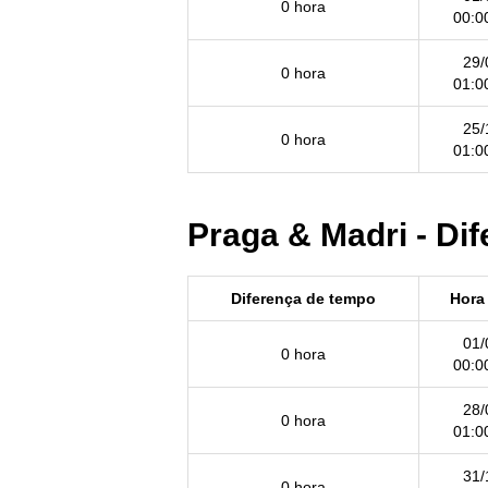
0 hora
00:0
29/
0 hora
01:0
25/
0 hora
01:0
Praga & Madri - Di
Diferença de tempo
Hora 
01/
0 hora
00:0
28/
0 hora
01:0
31/
0 hora