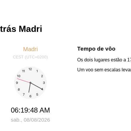
trás Madri
Tempo de vôo
Madri
CEST (UTC+0200)
Os dois lugares estão a 1
Um voo sem escalas levar
06:19:48 AM
sab., 08/08/2026