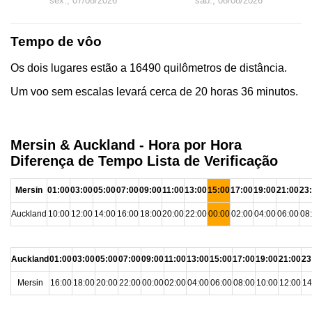
sex., 07/08/2026
sab., 08/08/2026
Tempo de vôo
Os dois lugares estão a 16490 quilômetros de distância.
Um voo sem escalas levará cerca de 20 horas 36 minutos.
Mersin & Auckland - Hora por Hora
Diferença de Tempo Lista de Verificação
Mersin
01:00
03:00
05:00
07:00
09:00
11:00
13:00
15:00
17:00
19:00
21:00
23
Auckland
10:00
12:00
14:00
16:00
18:00
20:00
22:00
00:00
02:00
04:00
06:00
08
Auckland
01:00
03:00
05:00
07:00
09:00
11:00
13:00
15:00
17:00
19:00
21:00
23
Mersin
16:00
18:00
20:00
22:00
00:00
02:00
04:00
06:00
08:00
10:00
12:00
14