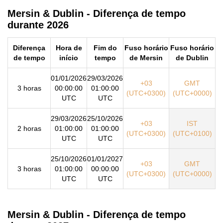
Mersin & Dublin - Diferença de tempo
durante 2026
Diferença
Hora de
Fim do
Fuso horário
Fuso horário
de tempo
início
tempo
de Mersin
de Dublin
01/01/2026
29/03/2026
+03
GMT
3 horas
00:00:00
01:00:00
(UTC+0300)
(UTC+0000)
UTC
UTC
29/03/2026
25/10/2026
+03
IST
2 horas
01:00:00
01:00:00
(UTC+0300)
(UTC+0100)
UTC
UTC
25/10/2026
01/01/2027
+03
GMT
3 horas
01:00:00
00:00:00
(UTC+0300)
(UTC+0000)
UTC
UTC
Mersin & Dublin - Diferença de tempo