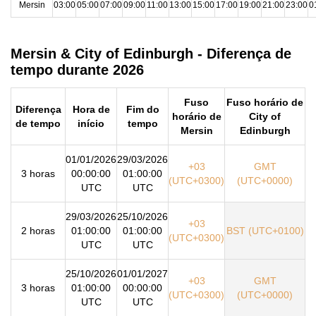
Mersin
03:00
05:00
07:00
09:00
11:00
13:00
15:00
17:00
19:00
21:00
23:00
0
Mersin & City of Edinburgh - Diferença de
tempo durante 2026
Fuso
Fuso horário de
Diferença
Hora de
Fim do
horário de
City of
de tempo
início
tempo
Mersin
Edinburgh
01/01/2026
29/03/2026
+03
GMT
3 horas
00:00:00
01:00:00
(UTC+0300)
(UTC+0000)
UTC
UTC
29/03/2026
25/10/2026
+03
2 horas
01:00:00
01:00:00
BST (UTC+0100)
(UTC+0300)
UTC
UTC
25/10/2026
01/01/2027
+03
GMT
3 horas
01:00:00
00:00:00
(UTC+0300)
(UTC+0000)
UTC
UTC