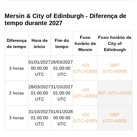
Mersin & City of Edinburgh - Diferença de
tempo durante 2027
Fuso
Fuso horário de
Diferença
Hora de
Fim do
horário de
City of
de tempo
início
tempo
Mersin
Edinburgh
01/01/2027
28/03/2027
+03
GMT
3 horas
00:00:00
01:00:00
(UTC+0300)
(UTC+0000)
UTC
UTC
28/03/2027
31/10/2027
+03
2 horas
01:00:00
01:00:00
BST (UTC+0100)
(UTC+0300)
UTC
UTC
31/10/2027
01/01/2028
+03
GMT
3 horas
01:00:00
00:00:00
(UTC+0300)
(UTC+0000)
UTC
UTC