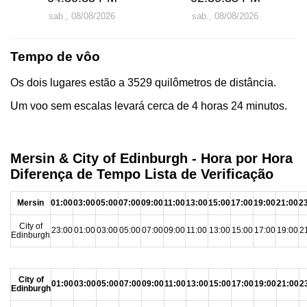
sab., 08/08/2026
sab., 08/08/2026
Tempo de vôo
Os dois lugares estão a 3529 quilômetros de distância.
Um voo sem escalas levará cerca de 4 horas 24 minutos.
Mersin & City of Edinburgh - Hora por Hora
Diferença de Tempo Lista de Verificação
Mersin
01:00
03:00
05:00
07:00
09:00
11:00
13:00
15:00
17:00
19:00
21:00
2
City of
23:00
01:00
03:00
05:00
07:00
09:00
11:00
13:00
15:00
17:00
19:00
2
Edinburgh
City of
01:00
03:00
05:00
07:00
09:00
11:00
13:00
15:00
17:00
19:00
21:00
2
Edinburgh