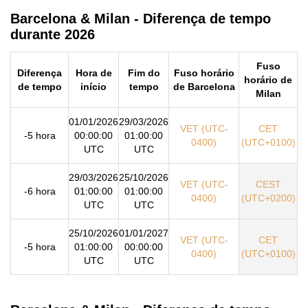
Barcelona & Milan - Diferença de tempo
durante 2026
Fuso
Diferença
Hora de
Fim do
Fuso horário
horário de
de tempo
início
tempo
de Barcelona
Milan
01/01/2026
29/03/2026
VET (UTC-
CET
-5 hora
00:00:00
01:00:00
0400)
(UTC+0100)
UTC
UTC
29/03/2026
25/10/2026
VET (UTC-
CEST
-6 hora
01:00:00
01:00:00
0400)
(UTC+0200)
UTC
UTC
25/10/2026
01/01/2027
VET (UTC-
CET
-5 hora
01:00:00
00:00:00
0400)
(UTC+0100)
UTC
UTC