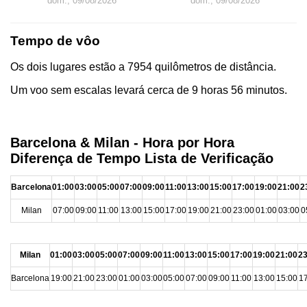
dom., 09/08/2026
dom., 09/08/2026
Tempo de vôo
Os dois lugares estão a 7954 quilômetros de distância.
Um voo sem escalas levará cerca de 9 horas 56 minutos.
Barcelona & Milan - Hora por Hora
Diferença de Tempo Lista de Verificação
Barcelona
01:00
03:00
05:00
07:00
09:00
11:00
13:00
15:00
17:00
19:00
21:00
2
Milan
07:00
09:00
11:00
13:00
15:00
17:00
19:00
21:00
23:00
01:00
03:00
0
Milan
01:00
03:00
05:00
07:00
09:00
11:00
13:00
15:00
17:00
19:00
21:00
23
Barcelona
19:00
21:00
23:00
01:00
03:00
05:00
07:00
09:00
11:00
13:00
15:00
17