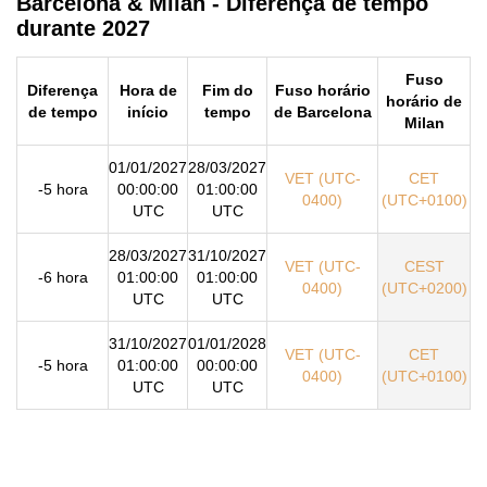
Barcelona & Milan - Diferença de tempo
durante 2027
Fuso
Diferença
Hora de
Fim do
Fuso horário
horário de
de tempo
início
tempo
de Barcelona
Milan
01/01/2027
28/03/2027
VET (UTC-
CET
-5 hora
00:00:00
01:00:00
0400)
(UTC+0100)
UTC
UTC
28/03/2027
31/10/2027
VET (UTC-
CEST
-6 hora
01:00:00
01:00:00
0400)
(UTC+0200)
UTC
UTC
31/10/2027
01/01/2028
VET (UTC-
CET
-5 hora
01:00:00
00:00:00
0400)
(UTC+0100)
UTC
UTC