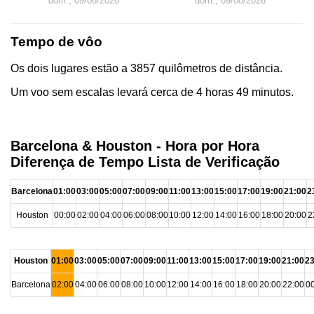
dom., 09/08/2026
dom., 09/08/2026
Tempo de vôo
Os dois lugares estão a 3857 quilômetros de distância.
Um voo sem escalas levará cerca de 4 horas 49 minutos.
Barcelona & Houston - Hora por Hora
Diferença de Tempo Lista de Verificação
Barcelona
01:00
03:00
05:00
07:00
09:00
11:00
13:00
15:00
17:00
19:00
21:00
2
Houston
00:00
02:00
04:00
06:00
08:00
10:00
12:00
14:00
16:00
18:00
20:00
2
Houston
01:00
03:00
05:00
07:00
09:00
11:00
13:00
15:00
17:00
19:00
21:00
23
Barcelona
02:00
04:00
06:00
08:00
10:00
12:00
14:00
16:00
18:00
20:00
22:00
00