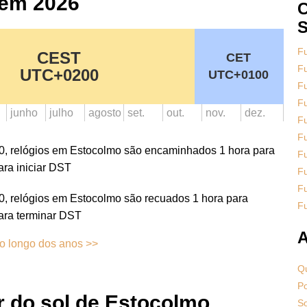
 em 2026
C
S
Fu
CEST
CET
Fu
UTC+0200
UTC+0100
Fu
Fu
junho
julho
agosto
set.
out.
nov.
dez.
Fu
Fu
00, relógios em Estocolmo são encaminhados 1 hora para
F
ara iniciar DST
Fu
Fu
0, relógios em Estocolmo são recuados 1 hora para
Fu
ara terminar DST
A
o longo dos anos >>
Qu
Po
r do sol de Estocolmo
S