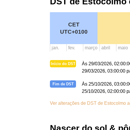
DST de Estocolmo
CET
UTC+0100
jan.
fev.
março
abril
maio
Às 29/03/2026, 02:00:
Início do DST
29/03/2026, 03:00:00 p
Às 25/10/2026, 03:00:0
Fim de DST
25/10/2026, 02:00:00 p
Ver alterações de DST de Estocolmo a
Nascer do sol & pô