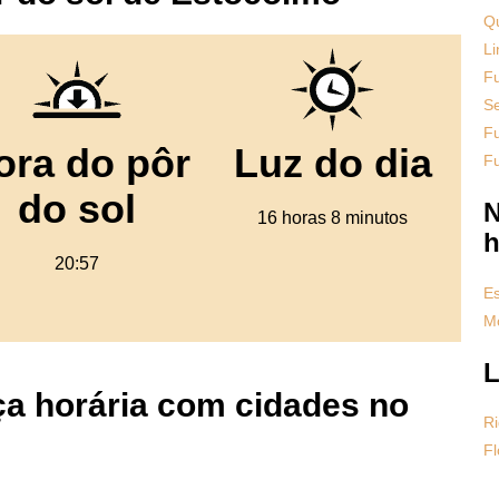
Qu
Li
F
S
Fu
ora do pôr
Luz do dia
F
do sol
N
16 horas 8 minutos
h
20:57
Es
Mo
L
a horária com cidades no
Ri
Fl