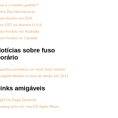
al é o horário padrão?
nha Dia Internacional
uso horário em EUA
em DST no Arizona U.S.A.
so horário em Austrália
uso horário no Canadá
otícias sobre fuso
orário
panha considera um novo fuso horário
ngólia Abolida a hora de Verão em 2017
inks amigáveis
ght On Page Devtools
oating lyrics for macOS Apple Music