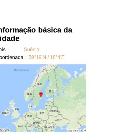
nformação básica da
idade
aís：
Suécia
oordenada：
59°19'N / 18°4'E