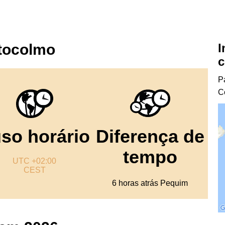
I
stocolmo
c
P
C
so horário
Diferença de
tempo
UTC +02:00
CEST
6 horas atrás Pequim