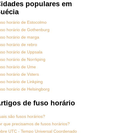
idades populares em
uécia
so horário de Estocolmo
so horário de Gothenburg
so horário de marga
so horário de rebro
so horário de Uppsala
so horário de Norrkping
uso horário de Ume
so horário de Vsters
so horário de Linkping
so horário de Helsingborg
rtigos de fuso horário
ais são fusos horários?
r que precisamos de fusos horários?
obre UTC - Tempo Universal Coordenado