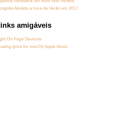
panha considera um novo fuso horário
ngólia Abolida a hora de Verão em 2017
inks amigáveis
ght On Page Devtools
oating lyrics for macOS Apple Music