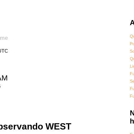
A
Qu
ime
Po
 UTC
S
Qu
Li
F
 AM
S
6
Fu
F
N
h
Observando WEST