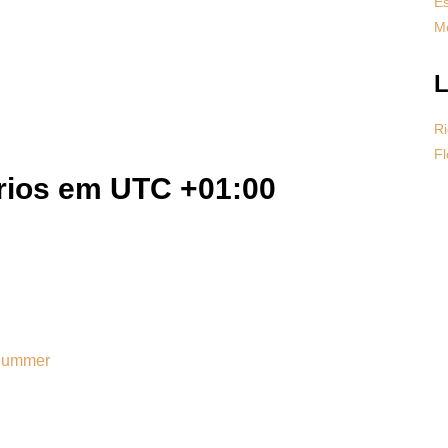
Es
Mo
L
Ri
Fl
rios em UTC +01:00
Summer